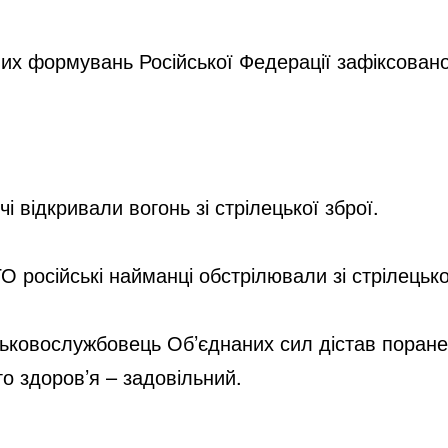
них формувань Російської Федерації зафіксован
і відкривали вогонь зі стрілецької зброї.
 російські найманці обстрілювали зі стрілецько
ськовослужбовець Об’єднаних сил дістав поранен
го здоров’я – задовільний.