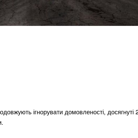
родовжують ігнорувати домовленості, досягнуті 
и.