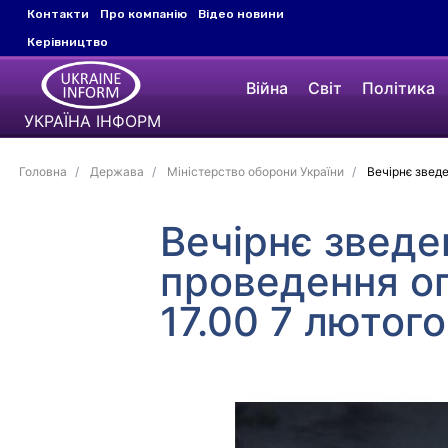
Контакти
Про компанію
Відео новини
Керівництво
Війна
Світ
Політика
УКРАЇНА ІНФОРМ
Головна
Держава
Міністерство оборони України
Вечірнє зведе
Вечірнє зведе
проведення оп
17.00 7 лютог