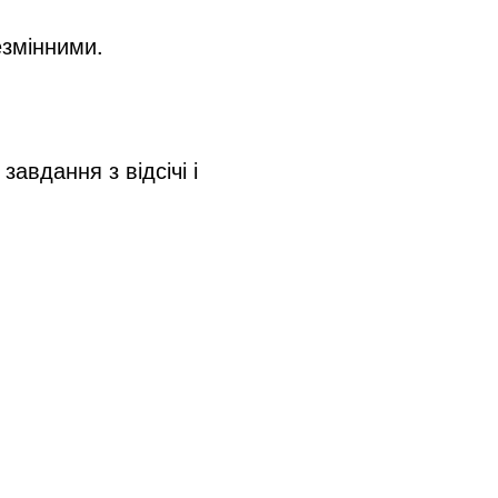
езмінними.
вдання з відсічі і 