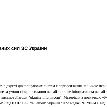
них сил ЗС України
еті відкриті для пошукових систем гіперпосилання не нижче першо
 за умови гіперпосилання на сайт ukraine-inform.com та на сайт
письмової згоди "ukraine-inform.com". Матеріали з позначкою «Р
ВР від 03.07.1996 та Закону України “Про медіа” № 2849-IX від 3