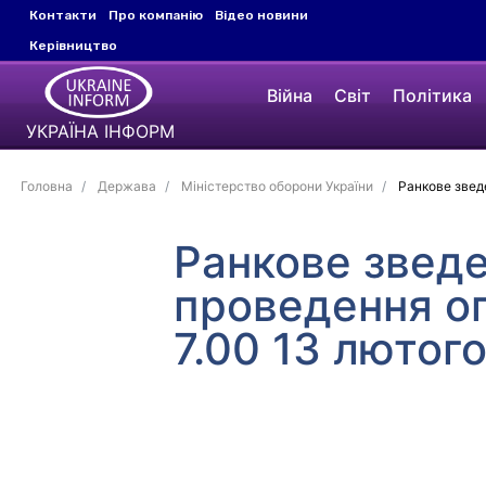
Контакти
Про компанію
Відео новини
Керівництво
Війна
Світ
Політика
УКРАЇНА ІНФОРМ
Головна
Держава
Міністерство оборони України
Ранкове зведе
Ранкове зведе
проведення оп
7.00 13 лютог