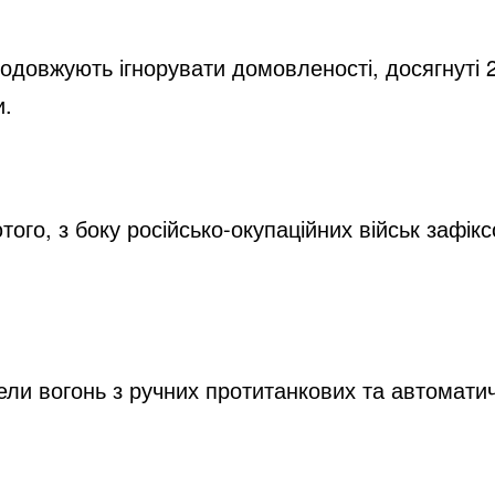
родовжують ігнорувати домовленості, досягнуті 
и.
ого, з боку російсько-окупаційних військ зафік
ли вогонь з ручних протитанкових та автоматич