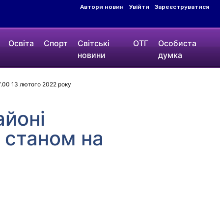
Автори новин
Увійти
Зареєструватися
Освіта
Спорт
Світські
ОТГ
Особиста
новини
думка
7.00 13 лютого 2022 року
айоні
 станом на