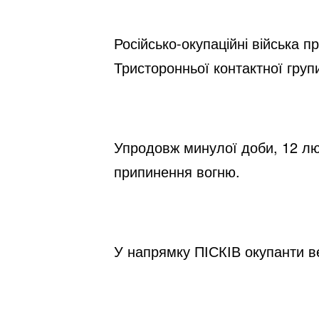
Російсько-окупаційні війська п
Тристоронньої контактної груп
Упродовж минулої доби, 12 лют
припинення вогню.
У напрямку ПІСКІВ окупанти ве