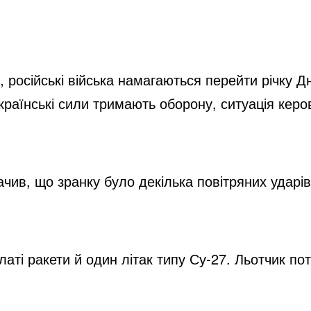
 російські війська намагаються перейти річку Дні
країнські сили тримають оборону, ситуація керо
чив, що зранку було декілька повітряних ударів
ті ракети й один літак типу Су-27. Льотчик пот