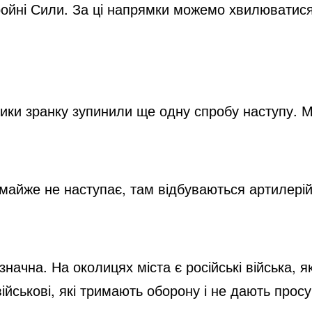
ойні Сили. За ці напрямки можемо хвилюватися
ники зранку зупинили ще одну спробу наступу. М
майже не наступає, там відбуваються артилерій
начна. На околицях міста є російські війська, я
ійськові, які тримають оборону і не дають просу