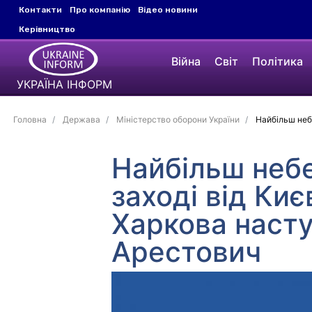
Контакти
Про компанію
Відео новини
Керівництво
Війна
Світ
Політика
УКРАЇНА ІНФОРМ
Головна
Держава
Міністерство оборони України
Найбільш небе
Найбільш небе
заході від Киє
Харкова насту
Арестович