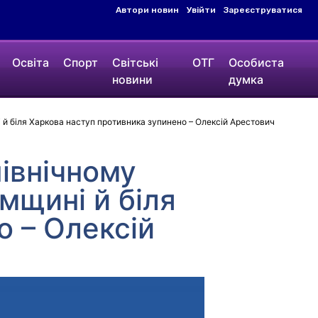
Автори новин
Увійти
Зареєструватися
Освіта
Спорт
Світські
ОТГ
Особиста
новини
думка
і й біля Харкова наступ противника зупинено – Олексій Арестович
північному
умщині й біля
о – Олексій