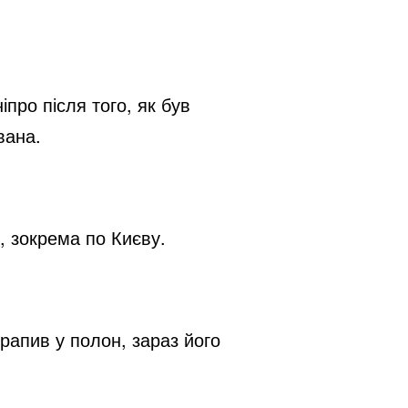
про після того, як був 
вана.
, зокрема по Києву.
рапив у полон, зараз його 