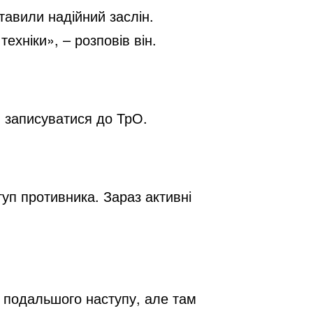
тавили надійний заслін. 
хніки», – розповів він.
н записуватися до ТрО.
уп противника. Зараз активні 
 подальшого наступу, але там 