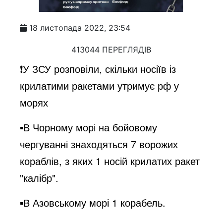
18 листопада 2022, 23:54
413044 ПЕРЕГЛЯДІВ
❗️У ЗСУ розповіли, скільки носіїв із
крилатими ракетами утримує рф у
морях
▪️В Чорному морі на бойовому
чергуванні знаходяться 7 ворожих
кораблів, з яких 1 носій крилатих ракет
"калібр".
▪️В Азовському морі 1 корабель.