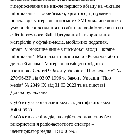
гіперпосилання не нижче першого абзацу на «ukraine-
inform.com» — обов’язкові, крім того, цитування
перекладів матеріалів іноземних ЗМІ можливе лише за
умови гіперпосилання на сайт ukraine-inform.com та на
сайт іноземного ЗМІ. Цитування і використання
матеріалів у офлайн-медіа, мобільних додатках,
SmartTV можливе лише з письмової згоди "ukraine-
inform.com". Матеріали з позначкою «Реклама» або з
дисклеймером: “Матеріал розміщено згідно з
частиною 3 статті 9 Закону України “Про рекламу” №
270/96-ВР від 03.07.1996 та Закону України “Про
медіа” № 2849-IX від 31.03.2023 та на підставі
Договору/рахунка.
Суб’єкт у сфері онлайн-медіа; ідентифікатор медіа –
R40-05955
Суб’єкт в сфері медіа, що здійснює мовлення без
використання радіочастотного спектра –
ідентифікатор медіа - R10-01993