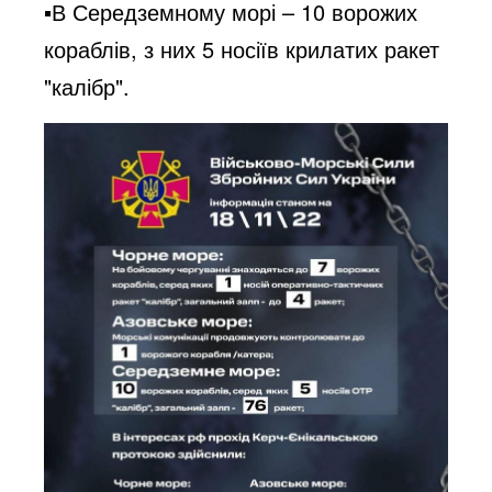
▪️В Середземному морі – 10 ворожих
кораблів, з них 5 носіїв крилатих ракет
"калібр".