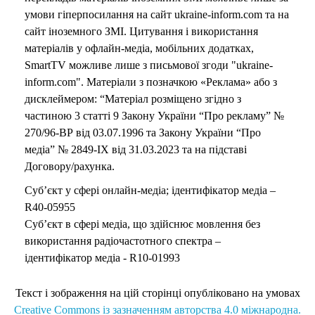
умови гіперпосилання на сайт ukraine-inform.com та на
сайт іноземного ЗМІ. Цитування і використання
матеріалів у офлайн-медіа, мобільних додатках,
SmartTV можливе лише з письмової згоди "ukraine-
inform.com". Матеріали з позначкою «Реклама» або з
дисклеймером: “Матеріал розміщено згідно з
частиною 3 статті 9 Закону України “Про рекламу” №
270/96-ВР від 03.07.1996 та Закону України “Про
медіа” № 2849-IX від 31.03.2023 та на підставі
Договору/рахунка.
Суб’єкт у сфері онлайн-медіа; ідентифікатор медіа –
R40-05955
Суб’єкт в сфері медіа, що здійснює мовлення без
використання радіочастотного спектра –
ідентифікатор медіа - R10-01993
Текст і зображення на цій сторінці опубліковано на умовах
Creative Commons із зазначенням авторства 4.0 міжнародна.