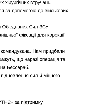
х хірургічних втручань.
ся за допомогою до військових
ч Обʼєднаних Сил ЗСУ
ішньої фіксації для корекції
д командувача. Нам придбали
 кажуть, що наразі операція та
ина Бессараб.
відновлення сил й міцного
ТНЄ» за підтримку 