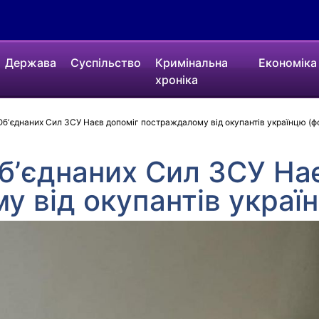
Держава
Суспільство
Кримінальна
Економіка
хроніка
ʼєднаних Сил ЗСУ Наєв допоміг постраждалому від окупантів українцю (ф
бʼєднаних Сил ЗСУ На
 від окупантів украї