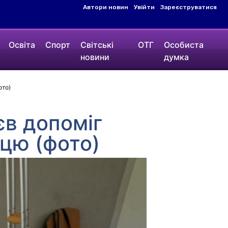
Автори новин
Увійти
Зареєструватися
Освіта
Спорт
Світські
ОТГ
Особиста
новини
думка
ото)
єв допоміг
нцю (фото)