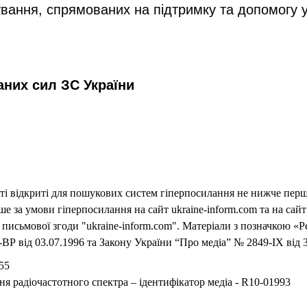
вання, спрямованих на підтримку та допомогу у л
них сил ЗС України
еті відкриті для пошукових систем гіперпосилання не нижче першо
 за умови гіперпосилання на сайт ukraine-inform.com та на сайт
письмової згоди "ukraine-inform.com". Матеріали з позначкою «Р
ВР від 03.07.1996 та Закону України “Про медіа” № 2849-IX від 3
55
ня радіочастотного спектра – ідентифікатор медіа - R10-01993