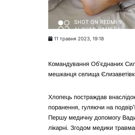
11 травня 2023, 19:18
Командування Обʼєднаних Сил 
мешканця селища Єлизаветівка
Хлопець постраждав внаслідок 
поранення, гуляючи на подвір’
Першу медичну допомогу Вадим 
лікарні. Згодом медики травма