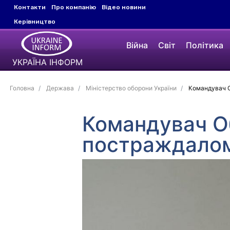
Контакти
Про компанію
Відео новини
Керівництво
Війна
Світ
Політика
УКРАЇНА ІНФОРМ
Головна
Держава
Міністерство оборони України
Командувач Об
Командувач О
постраждалому