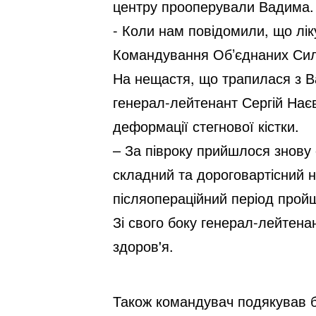
центру прооперували Вадима. П
- Коли нам повідомили, що лі
Командування Об’єднаних Сил
На нещастя, що трапилася з 
генерал-лейтенант Сергій Наєв
деформації стегнової кістки.
– За півроку прийшлося знову
складний та дороговартісний на
післяопераційний період прой
Зі свого боку генерал-лейтен
здоров'я.
Також командувач подякував б