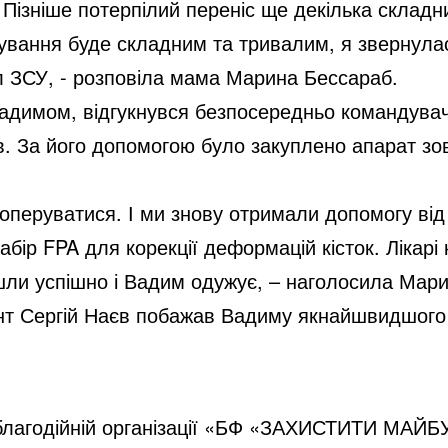
ізніше потерпілий переніс ще декілька складни
кування буде складним та тривалим, я звернула
 ЗСУ, - розповіла мама Марина Бессараб.
Вадимом, відгукнувся безпосередньо командува
. За його допомогою було закуплено апарат зовн
 оперуватися. І ми знову отримали допомогу ві
бір FPA для корекції деформацій кісток. Лікарі
шли успішно і Вадим одужує, – наголосила Мар
ант Сергій Наєв побажав Вадиму якнайшвидшого 
лагодійній організації «БФ «ЗАХИСТИТИ МАЙБУ