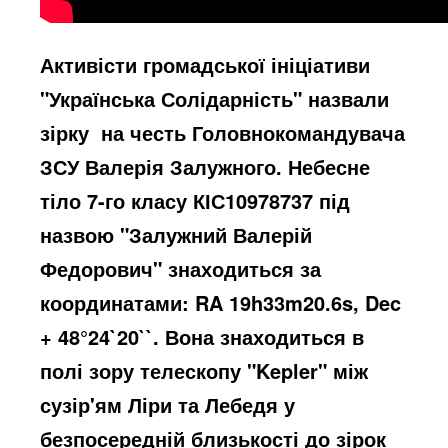
Активісти громадської ініціативи
"Українська Солідарність" назвали
зірку на честь Головнокомандувача
ЗСУ Валерія Залужного. Небесне
тіло 7-го класу КІС10978737 під
назвою "Залужний Валерій
Федорович" знаходиться за
координатами: RA 19h33m20.6s, Dec
+ 48°24`20``. Вона знаходиться в
полі зору телескопу "Kepler" між
сузір'ям Ліри та Лебедя у
безпосередній близькості до зірок