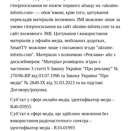
гіперпосилання не нижче першого абзацу на «ukraine-
inform.com» — обов’язкові, крім того, цитування
перекладів матеріалів іноземних ЗМІ можливе лише за
умови гіперпосилання на сайт ukraine-inform.com та на
сайт іноземного ЗМІ. Цитування і використання
матеріалів у офлайн-медіа, мобільних додатках,
SmartTV можливе лише з письмової згоди "ukraine-
inform.com". Матеріали з позначкою «Реклама» або з
дисклеймером: “Матеріал розміщено згідно з
частиною 3 статті 9 Закону України “Про рекламу” №
270/96-ВР від 03.07.1996 та Закону України “Про
медіа” № 2849-IX від 31.03.2023 та на підставі
Договору/рахунка.
Суб’єкт у сфері онлайн-медіа; ідентифікатор медіа –
R40-05955
Суб’єкт в сфері медіа, що здійснює мовлення без
використання радіочастотного спектра –
ідентифікатор медіа - R10-01993