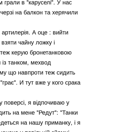
 грали в "каруселі". У нас
 черзі на балкон та херячили
артилерія. А оце : вийти
 взяти чайну ложку і
я теж керую бронетанковою
 із танком, мехвод
ому що навпроти теж сидить
"грає". И тут вже у кого срака
у поверсі, я відпочиваю у
одить на мене "Редут": "Танки
едеться на нашу приманку, і я