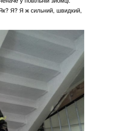
неначе у повільній зйомці.
 Як? Я? Я ж сильний, швидкий,