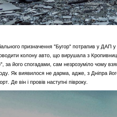
іального призначення "Бугор" потрапив у ДАП у 
проводити колону авто, що вирушала з Кропивниц
", за його спогадами, сам незрозуміло чому взя
оду. Як виявилося не дарма, адже, з Дніпра йо
т. Де він і провів наступні півроку.