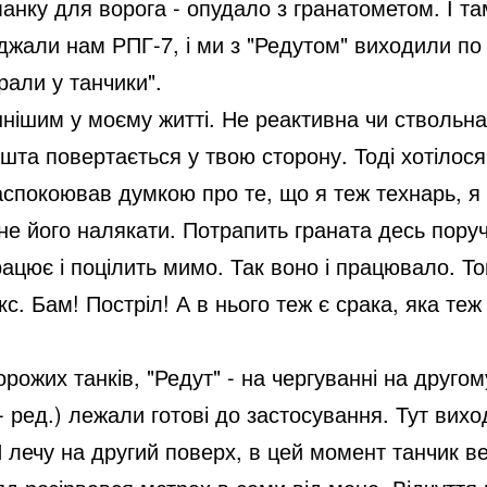
нку для ворога - опудало з гранатометом. І там
яджали нам РПГ-7, і ми з "Редутом" виходили по
грали у танчики".
шнішим у моєму житті. Не реактивна чи ствольна 
ашта повертається у твою сторону. Тоді хотілося
заспокоював думкою про те, що я теж технарь, 
вне його налякати. Потрапить граната десь поруч
ацює і поцілить мимо. Так воно і працювало. Т
с. Бам! Постріл! А в нього теж є срака, яка теж 
орожих танків, "Редут" - на чергуванні на другом
, - ред.) лежали готові до застосування. Тут вих
 Я лечу на другий поверх, в цей момент танчик в