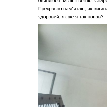
опиняюся на лінії вогню. Снаря
Прекрасно пам"ятаю, як вигина
здоровий, як же я так попав?