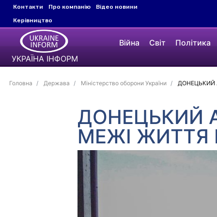
Контакти
Про компанію
Відео новини
Керівництво
Війна
Світ
Політика
УКРАЇНА ІНФОРМ
Головна
Держава
Міністерство оборони України
ДОНЕЦЬКИЙ А
ДОНЕЦЬКИЙ А
МЕЖІ ЖИТТЯ І