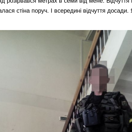
д розірвався метрах в семи від мене. Відчуття 
лася стіна поруч. І всередині відчуття досади.