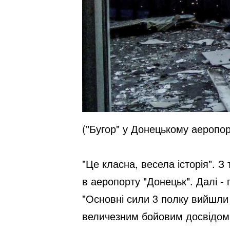
("Бугор" у Донецькому аеропор
"Це класна, весела історія". 
в аеропорту "Донецьк". Далі -
"Основні сили 3 полку вийшли 
величезним бойовим досвідом.