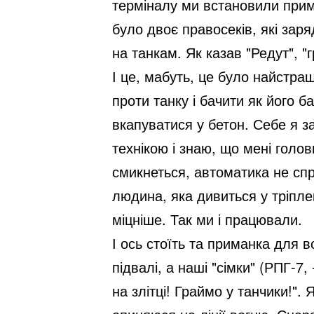
терміналу ми встановили прима
було двоє правосеків, які зар
на танкам. Як казав "Редут", "
І це, мабуть, це було найстра
проти танку і бачити як його б
вкапуватися у бетон. Себе я 
технікою і знаю, що мені голо
смикнеться, автоматика не спр
людина, яка дивиться у тріплек
міцніше. Так ми і працювали.
І ось стоїть та приманка для в
підвалі, а наші "сімки" (РПГ-7
на злітці! Граймо у танчики!".