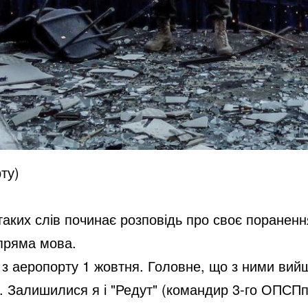
ту)
З таких слів починає розповідь про своє поране
 пряма мова.
з аеропорту 1 жовтня. Головне, що з ними вийшо
 Залишилися я і "Редут" (командир 3-го ОПСПп)