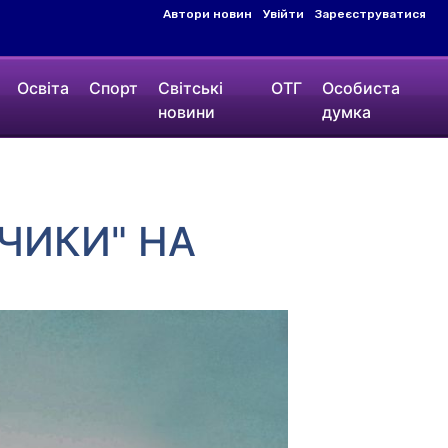
Автори новин
Увійти
Зареєструватися
Освіта
Спорт
Світські
ОТГ
Особиста
новини
думка
ЧИКИ" НА