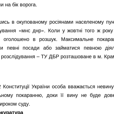
 на бік ворога.
шись в окупованому росіянами населеному пун
вання «мнс днр». Коли у жовтні того ж року 
їх оголошено в розшук. Максимальне покара
ти певні посади або займатися певною діял
 розслідування – ТУ ДБР розташоване в м. Кра
62 Конституції України особа вважається невину
ьному покаранню, доки її вину не буде дов
ироком суду.
окуратура