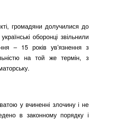
кті, громадяни долучилися до
українські оборонці звільнили
ння – 15 років ув’язнення з
ьністю на той же термін, з
маторську.
ватою у вчиненні злочину і не
едено в законному порядку і