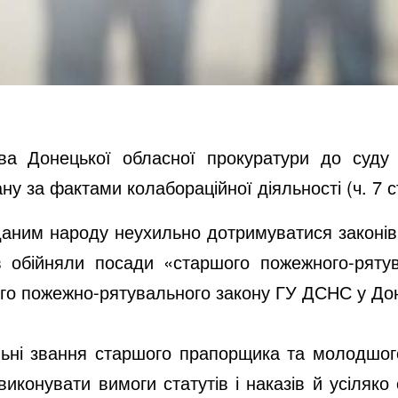
ва Донецької обласної прокуратури до суду 
ну за фактами колабораційної діяльності
(ч. 7 с
аним народу неухильно дотримуватися законів т
в обійняли посади «старшого пожежного-ряту
го пожежно-рятувального закону ГУ ДСНС у Доне
льні звання старшого прапорщика та молодшог
виконувати вимоги статутів і наказів й усіляко