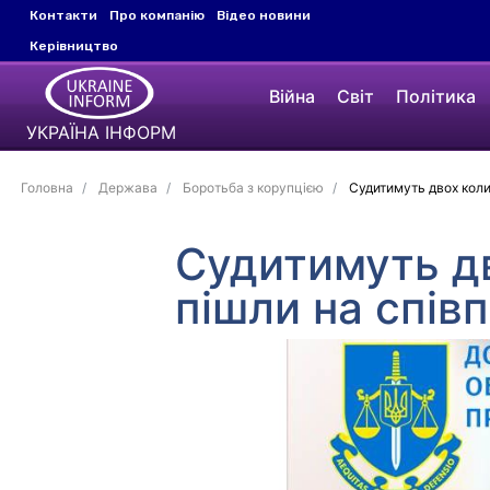
Контакти
Про компанію
Відео новини
Керівництво
Війна
Світ
Політика
УКРАЇНА ІНФОРМ
Головна
Держава
Боротьба з корупцією
Судитимуть двох колиш
Судитимуть дв
пішли на спів