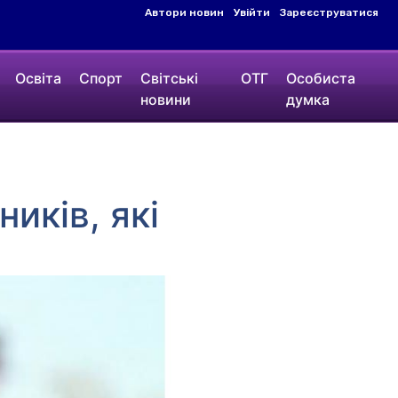
Автори новин
Увійти
Зареєструватися
Освіта
Спорт
Світські
ОТГ
Особиста
новини
думка
иків, які