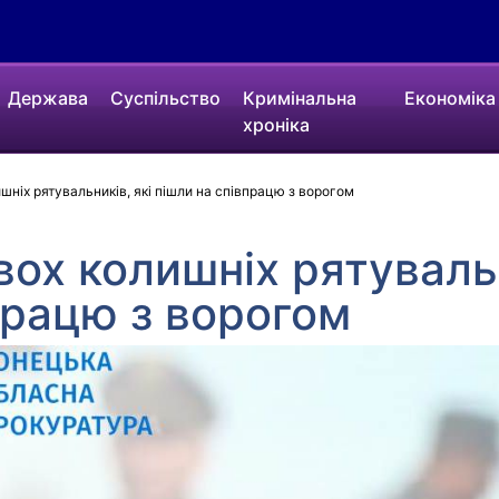
Держава
Суспільство
Кримінальна
Економіка
хроніка
ніх рятувальників, які пішли на співпрацю з ворогом
ох колишніх рятувальн
працю з ворогом