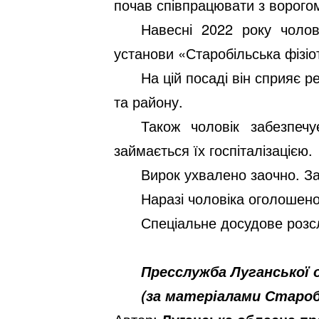
почав співпрацювати з ворого
Навесні 2022 року чолов
установи «Старобільська фізіо
На цій посаді він сприяє р
та району.
Також чоловік забезпеч
займається їх госпіталізацією.
Вирок ухвалено заочно. З
Наразі чоловіка оголошено
Спеціальне досудове розсл
Пресслужба Луганської 
(за матеріалами Староб