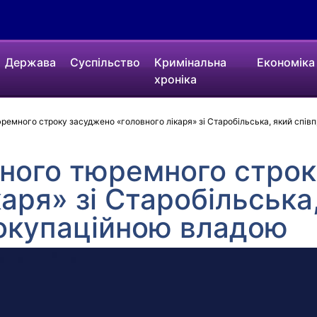
Держава
Суспільство
Кримінальна
Економіка
хроніка
емного строку засуджено «головного лікаря» зі Старобільська, який спів
ного тюремного строк
каря» зі Старобільська
 окупаційною владою