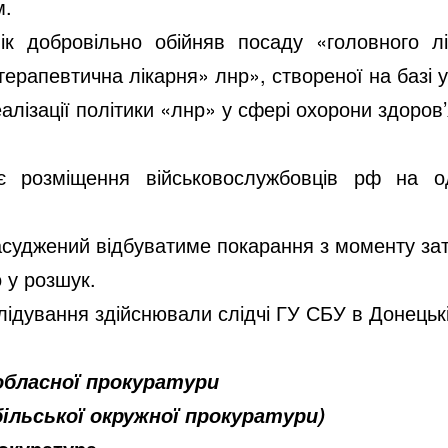
м.
ік добровільно обійняв посаду «головного л
терапевтична лікарня» лнр», створеної на базі 
еалізації політики «лнр» у сфері охорони здоров’
ує розміщення військовослужбовців рф на о
асуджений відбуватиме покарання з моменту за
 у розшук.
ідування здійснювали слідчі ГУ СБУ в Донецькі
обласної прокуратури
ільської окружної прокуратури)