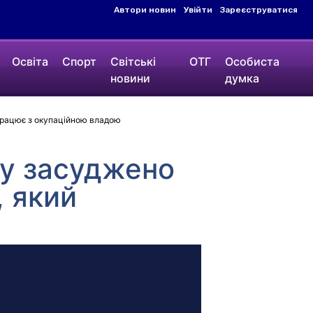
Автори новин
Увійти
Зареєструватися
Освіта
Спорт
Світські
ОТГ
Особиста
новини
думка
працює з окупаційною владою
у засуджено
, який