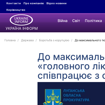
Контакти
Про компанію
Відео новини
Керівництво
Війна
Світ
Політика
УКРАЇНА ІНФОРМ
Головна
Держава
Боротьба з корупцією
До максимального тюр
До максималь
«головного лі
співпрацює з