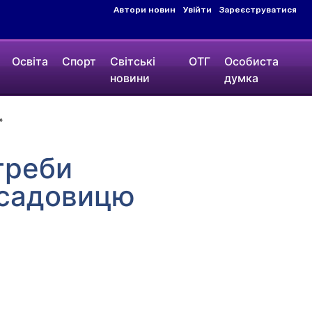
Автори новин
Увійти
Зареєструватися
Освіта
Спорт
Світські
ОТГ
Особиста
новини
думка
»
треби
осадовицю