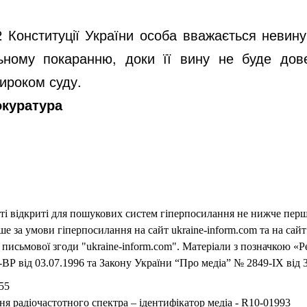
62 Конституції України особа вважається невину
ьному покаранню, доки її вину не буде дов
ироком суду.
окуратура
еті відкриті для пошукових систем гіперпосилання не нижче першо
 за умови гіперпосилання на сайт ukraine-inform.com та на сайт
письмової згоди "ukraine-inform.com". Матеріали з позначкою «Р
ВР від 03.07.1996 та Закону України “Про медіа” № 2849-IX від 3
55
ня радіочастотного спектра – ідентифікатор медіа - R10-01993