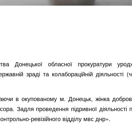
цтва Донецької обласної прокуратури уродж
ржавній зраді та колабораційній діяльності (ч.
ваючи в окупованому м. Донецьк, жінка добров
ора. Задля проведення підривної діяльності 
онтрольно-ревізійного відділу мвс днр».