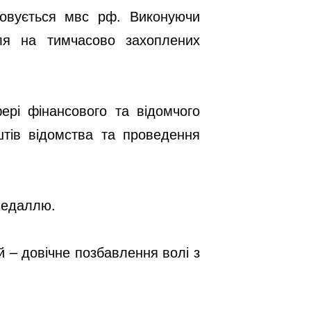
ковується мвс рф. Виконуючи
мля на тимчасово захоплених
ері фінансового та відомчого
штів відомства та проведення
 медаллю.
 – довічне позбавлення волі з