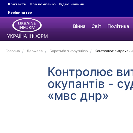
Контакти
Про компанію
Відео новини
Керівництво
Війна
Світ
Політика
УКРАЇНА ІНФОРМ
Головна
Держава
Боротьба з корупцією
Контролює витрачання
Контролює вит
окупантів - с
«мвс днр»