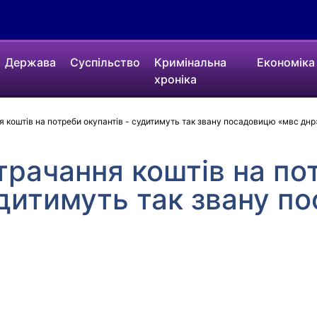
Держава
Суспільство
Кримінальна
Економіка
хроніка
 коштів на потреби окупантів - судитимуть так звану посадовицю «мвс днр
рачання коштів на по
удитимуть так звану п