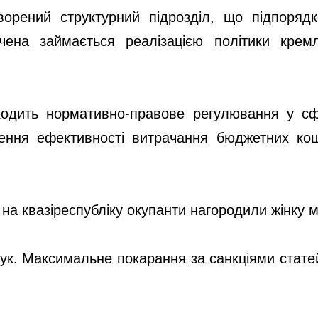
ворений структурний підрозділ, що підпоряд
вачена займається реалізацією політики кре
 входить нормативно-правове регулювання у сф
чення ефективності витрачання бюджетних ко
 на квазіреспубліку окупанти нагородили жінку
к. Максимальне покарання за санкціями статей