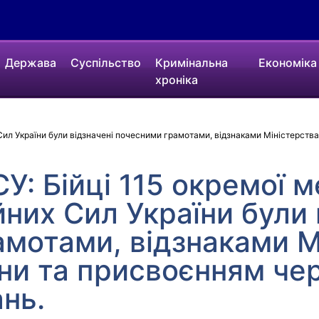
Держава
Суспільство
Кримінальна
Економіка
хроніка
 Сил України були відзначені почесними грамотами, відзнаками Міністерств
У: Бійці 115 окремої м
них Сил України були 
мотами, відзнаками М
ни та присвоєнням че
ань.