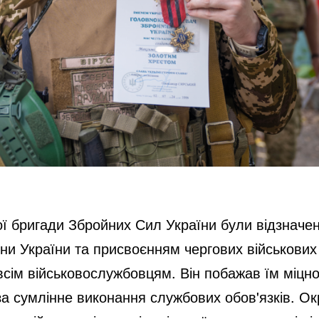
ої бригади Збройних Сил України були відзначе
они України та присвоєнням чергових військови
ім військовослужбовцям. Він побажав їм міцног
за сумлінне виконання службових обов'язків. Ок