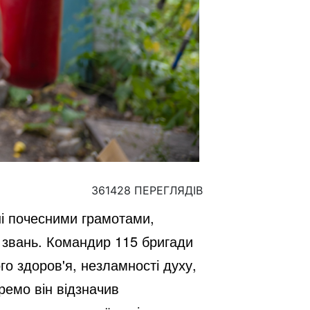
361428 ПЕРЕГЛЯДІВ
ні почесними грамотами,
х звань. Командир 115 бригади
о здоров'я, незламності духу,
ремо він відзначив