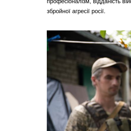
професіоналізм, відданість війс
збройної агресії росії.