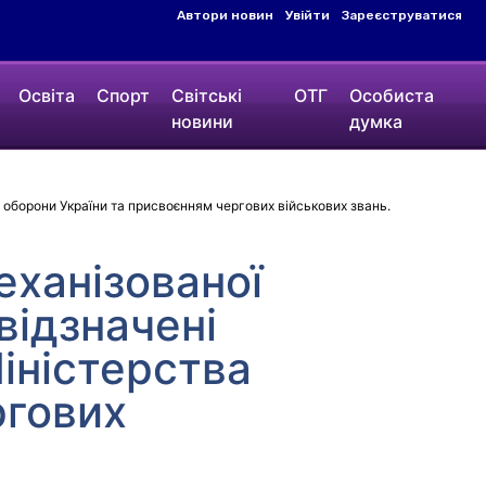
Автори новин
Увійти
Зареєструватися
Освіта
Спорт
Світські
ОТГ
Особиста
новини
думка
а оборони України та присвоєнням чергових військових звань.
еханізованої
відзначені
іністерства
ргових