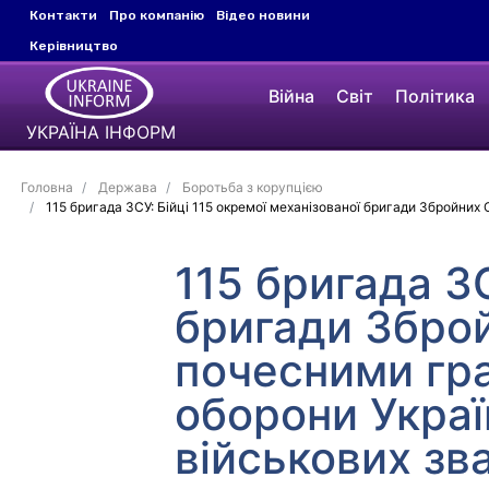
Контакти
Про компанію
Відео новини
Керівництво
Війна
Світ
Політика
УКРАЇНА ІНФОРМ
Головна
Держава
Боротьба з корупцією
115 бригада ЗСУ: Бійці 115 окремої механізованої бригади Збройних
115 бригада ЗС
бригади Зброй
почесними гра
оборони Украї
військових зв