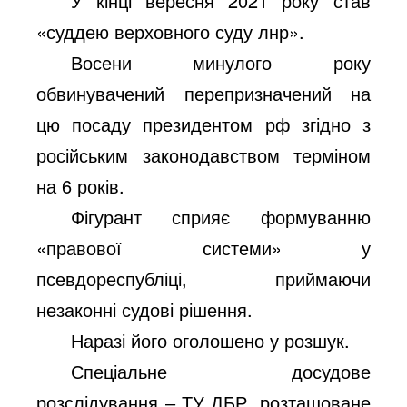
У
кінці вересня 2021 року став
«суддею верховного суду лнр».
Восени минулого року
обвинувачений перепризначений на
цю посаду президентом рф згідно з
російським законодавством терміном
на 6 років.
Фігурант сприяє формуванню
«правової системи» у
псевдореспубліці, приймаючи
незаконні судові рішення.
Наразі його оголошено у розшук.
Спеціальне досудове
розслідування ‒ ТУ ДБР, розташоване