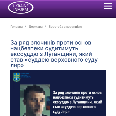
Головна
Держава
Боротьба з корупцією
За ряд злочинів проти основ
нацбезпеки судитимуть
екссуддю з Луганщини, який
став «суддею верховного суду
лнр»