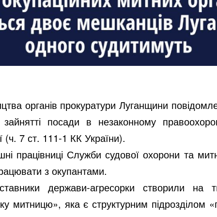
ицтва органів прокуратури Луганщини повідомл
зайнятті посади в незаконному правоохоро
(ч. 7 ст. 111-1 КК України).
шні працівниці Служби судової охорони та мит
працювати з окупантами.
тавники держави-агресорки створили на ти
ку митницю», яка є структурним підрозділом «