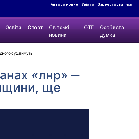
Автори новин
Увійти
Зареєструватися
Освіта
Спорт
Світські
ОТГ
Особиста
новини
думка
одного судитимуть
анах «лнр» ‒
нщини, ще