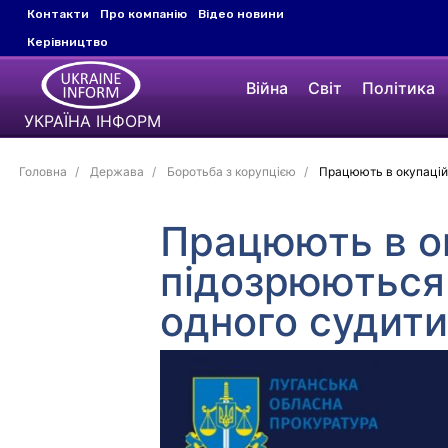
Контакти
Про компанію
Відео новини
Керівництво
Війна
Світ
Політика
УКРАЇНА ІНФОРМ
Головна
Держава
Боротьба з корупцією
Працюють в окупаційн
Працюють в ок
підозрюються
одного судит