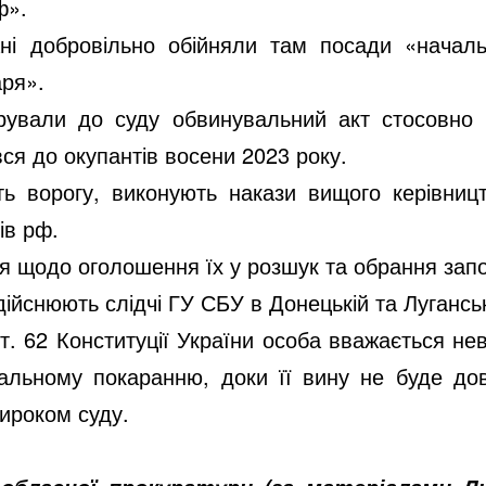
ф».
ні добровільно обійняли там посади «начальн
аря».
ерували до суду обвинувальний акт стосовно 
ся до окупантів восени 2023 року.
ть ворогу, виконують накази вищого керівниц
ів рф.
я щодо оголошення їх у розшук та обрання запо
ійснюють слідчі ГУ СБУ в Донецькій та Луганськ
т. 62 Конституції України особа вважається не
альному покаранню, доки її вину не буде до
ироком суду.