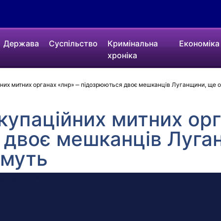
Держава
Суспільство
Кримінальна
Економіка
хроніка
их митних органах «лнр» ‒ підозрюються двоє мешканців Луганщини, ще 
упаційних митних орг
 двоє мешканців Луга
имуть