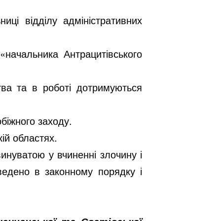
иці відділу адміністративних
«начальника Антрацитівського
тва та в роботі дотримуються
біжного заходу.
ій областях.
винуватою у вчиненні злочину і
ведено в законному порядку і