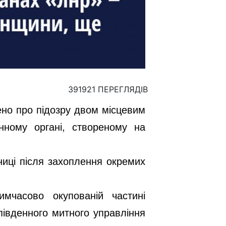
391921 ПЕРЕГЛЯДІВ
ено про підозру двом місцевим
нному органі, створеному на
ниці після захоплення окремих
мчасово окупованій частині
південного митного управління