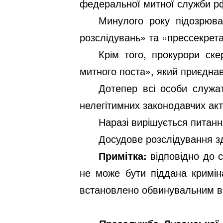
федеральної митної служби р
Минулого року підозрюва
розслідувань» та «прессекрет
Крім того, прокурори ск
митного поста», який приєднав
Дотепер всі особи служа
нелегітимних законодавчих акт
Наразі вирішується питанн
Досудове розслідування зд
Примітка:
відповідно до с
не може бути піддана кримін
встановлено обвинувальним в