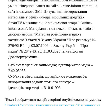
перекладів матеріалів іноземних ЗМІ можливе лише за
умови гіперпосилання на сайт ukraine-inform.com та на
сайт іноземного ЗМІ. Цитування і використання
матеріалів у офлайн-медіа, мобільних додатках,
SmartTV можливе лише з письмової згоди "ukraine-
inform.com". Матеріали з позначкою «Реклама» або з
дисклеймером: “Матеріал розміщено згідно з
частиною 3 статті 9 Закону України “Про рекламу” №
270/96-ВР від 03.07.1996 та Закону України “Про
медіа” № 2849-IX від 31.03.2023 та на підставі
Договору/рахунка.
Суб’єкт у сфері онлайн-медіа; ідентифікатор медіа –
R40-05955
Суб’єкт в сфері медіа, що здійснює мовлення без
використання радіочастотного спектра –
ідентифікатор медіа - R10-01993
Текст і зображення на цій сторінці опубліковано на умовах
Creative Commons із зазначенням авторства 4.0 міжнародна.