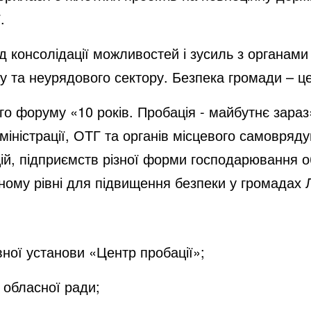
.
ід консолідації можливостей і зусиль з органам
су та неурядового сектору. Безпека громади – це
го форуму «
10 років. Пробація - майбутнє зара
дміністрації, ОТГ та органів місцевого самовряд
ій, підприємств різної форми господарювання о
ному рівні для підвищення безпеки у громадах Л
ої установи «Центр пробації»;
обласної ради;