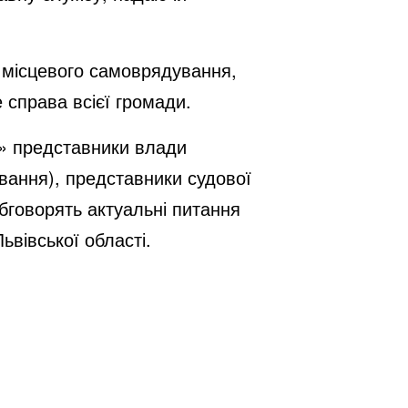
и місцевого самоврядування,
 справа всієї громади.
з» представники влади
ування), представники судової
бговорять актуальні питання
ьвівської області.