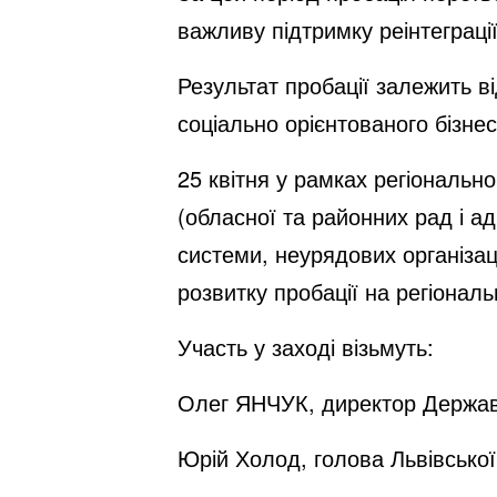
важливу підтримку реінтеграції
Результат пробації залежить в
соціально орієнтованого бізне
25
квітня
у рамках регіонально
(обласної та районних рад і а
системи, неурядових організац
розвитку пробації на регіональ
Участь у заході візьмуть:
Олег ЯНЧУК, директор Державн
Юрій Холод,
голова
Львівської