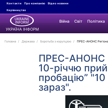
Контакти
Про компанію
Відео новини
Керівництво
Війна
Світ
Політика
УКРАЇНА ІНФОРМ
Головна
Держава
Боротьба з корупцією
ПРЕС-АНОНС Регіональ
ПРЕС-АНОНС Р
10-річчю прий
пробацію” "10
зараз".