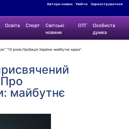
Автори новин
Увійти
Зареєструватися
Освіта
Спорт
Світські
ОТГ
Особиста
новини
думка
 "10 років.Пробація України: майбутнє зараз".
присвячений
“Про
и: майбутнє