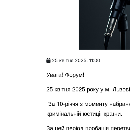
25 квітня 2025, 11:00
Увага!
Форум!
25 квітня
202
5
року у
м. Львові
За 10-річчя з моменту набран
кримінальній юстиції країни.
За цей період пробація перетв