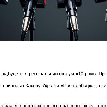
відбудеться
регіональний форум «
10 років. Пр
ня чинності Закону України «Про пробацію», яки
орилася з пілотних проектів на повноцінну дер