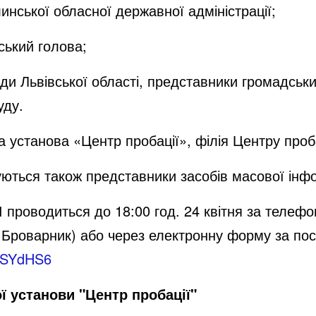
инської обласної державної адміністрації;
ський голова;
ади
Львівської
області, представники громадських
уду.
 установа «Центр пробації», філія Центру проб
ються також представники засобів масової інфо
І проводиться до 18:00 год.
24
квітня
за телефо
 Броварник
) або через електронну форму за по
KHSYdHS6
 установи "Центр пробації"