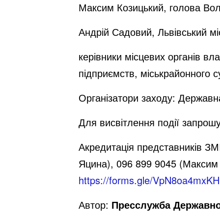
Максим Козицький
, голова Вол
Андрій Садовий
,
Львівський
мі
керівники місцевих органів вл
підприємств, міськрайонного с
Організатори заходу: Державна
Для висвітлення події запрошу
Акредитація представників ЗМ
Яцина
),
096 899 9045
(
Максим
https://forms.gle/VpN8oa4mx
Автор:
Пресслужба Державної