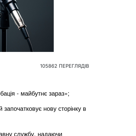
105862 ПЕРЕГЛЯДІВ
обація - майбутнє зараз
»;
й започатковує нову сторінку в
жавну службу, надаючи