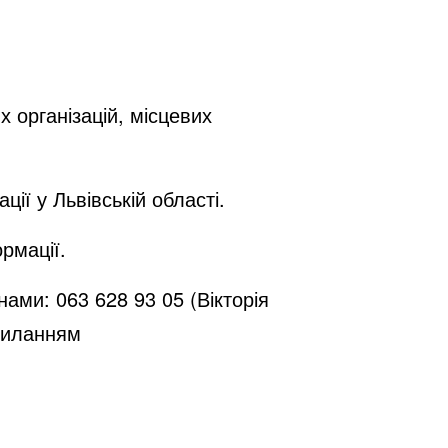
 організацій, місцевих
ації у
Львівській
області.
рмації.
нами:
063 628 93 05
(
Вікторія
силанням