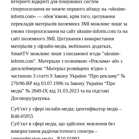
Інтернеті відкриті для пошукових систем
гіперпосилання не нижче першого абзацу на «ukraine-
inform.com» — обов’язкові, крім того, цитування
перекладів матеріалів іноземних ЗМІ можливе лише за
умови гіперпосилання на сайт ukraine-inform.com та на
сайт іноземного ЗМІ. Цитування і використання
матеріалів у офлайн-медіа, мобільних додатках,
SmartTV можливе лише з письмової згоди "ukraine-
inform.com". Матеріали з позначкою «Реклама» або з
дисклеймером: “Матеріал розміщено згідно з
частиною 3 статті 9 Закону України “Про рекламу” №
270/96-ВР від 03.07.1996 та Закону України “Про
медіа” № 2849-IX від 31.03.2023 та на підставі
Договору/рахунка.
Суб’єкт у сфері онлайн-медіа; ідентифікатор медіа –
R40-05955
Суб’єкт в сфері медіа, що здійснює мовлення без
використання радіочастотного спектра –
ідентифікатор медіа - R10-01993