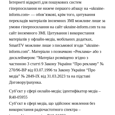
Інтернеті відкриті для пошукових систем
гіперпосилання не нижче першого абзацу на «ukraine-
inform.com» — обов’язкові, крім того, цитування
перекладів матеріалів іноземних ЗМІ можливе лише за
умови гіперпосилання на сайт ukraine-inform.com та на
сайт іноземного ЗМІ. Цитування і використання
матеріалів у офлайн-медіа, мобільних додатках,
SmartTV можливе лише з письмової згоди "ukraine-
inform.com". Матеріали з позначкою «Реклама» або з
дисклеймером: “Матеріал розміщено згідно з
частиною 3 статті 9 Закону України “Про рекламу” №
270/96-ВР від 03.07.1996 та Закону України “Про
медіа” № 2849-IX від 31.03.2023 та на підставі
Договору/рахунка.
Суб’єкт у сфері онлайн-медіа; ідентифікатор медіа –
R40-05955
Суб’єкт в сфері медіа, що здійснює мовлення без
використання радіочастотного спектра –