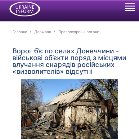
Головна
Держава
Правоохоронні органи
Ворог б’є по селах Донеччини -
військові об’єкти поряд з місцями
влучання снарядів російських
«визволителів» відсутні