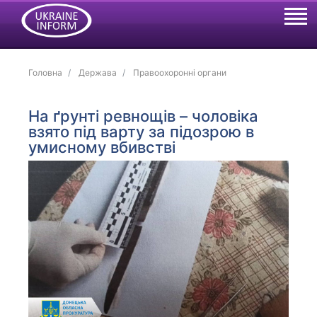
Головна
Держава
Правоохоронні органи
На ґрунті ревнощів – чоловіка
взято під варту за підозрою в
умисному вбивстві