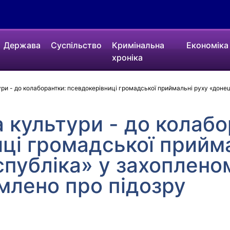
Держава
Суспільство
Кримінальна
Економіка
хроніка
ури - до колаборантки: псевдокерівниці громадської приймальні руху «доне
а культури - до колабо
ці громадської прийм
публіка» у захоплено
млено про підозру