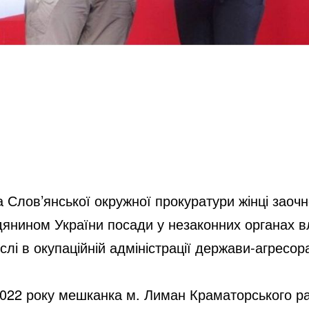
 Слов’янської окружної прокуратури жінці заочн
дянином України посади у незаконних органах в
слі в окупаційній адміністрації держави-агресора
2022 року мешканка м. Лиман Краматорського ра