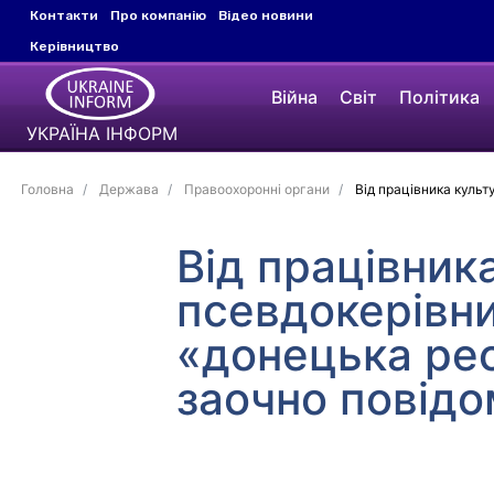
Контакти
Про компанію
Відео новини
Керівництво
Війна
Світ
Політика
УКРАЇНА ІНФОРМ
Головна
Держава
Правоохоронні органи
Від працівника культ
Від працівник
псевдокерівни
«донецька рес
заочно повідо