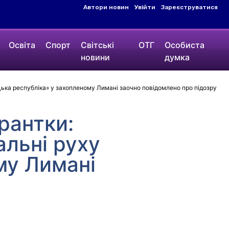
Автори новин
Увійти
Зареєструватися
Освіта
Спорт
Світські
ОТГ
Особиста
новини
думка
цька республіка» у захопленому Лимані заочно повідомлено про підозру
рантки:
альні руху
му Лимані