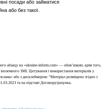
вні посади або займатися 
йна або без такої.
го абзацу на «ukraine-inform.com» — обов’язкові, крім того,
 іноземного ЗМІ. Цитування і використання матеріалів у
еклама» або з дисклеймером: “Матеріал розміщено згідно з
1.03.2023 та на підставі Договору/рахунка.
 авторства 4.0 міжнародна.