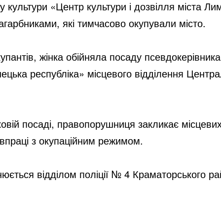
 культури «Центр культури і дозвілля міста Лим
агарбниками, які тимчасово окупували місто.
пантів, жінка обійняла посаду псевдокерівника
ецька республіка» місцевого відділення Центра
овій посаді, правопорушниця закликає місцевих
івпраці з окупаційним режимом.
юється відділом поліції № 4 Краматорського ра