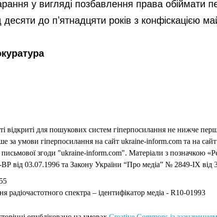
арання у вигляді позбавлення права обіймати пе
 десяти до п’ятнадцяти років з конфіскацією ма
окуратура
еті відкриті для пошукових систем гіперпосилання не нижче першо
 за умови гіперпосилання на сайт ukraine-inform.com та на сайт
письмової згоди "ukraine-inform.com". Матеріали з позначкою «Р
ВР від 03.07.1996 та Закону України “Про медіа” № 2849-IX від 3
55
ня радіочастотного спектра – ідентифікатор медіа - R10-01993
 сторінці опубліковано на умовах
Creative Commons із зазначенням