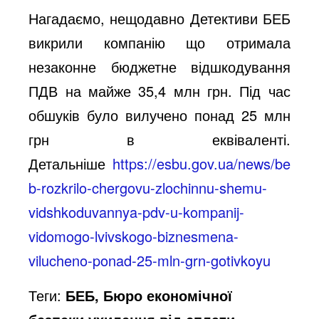
Нагадаємо, нещодавно Детективи БЕБ
викрили компанію що отримала
незаконне бюджетне відшкодування
ПДВ на майже 35,4 млн грн. Під час
обшуків було вилучено понад 25 млн
грн в еквіваленті.
Детальніше
https://esbu.gov.ua/news/be
b-rozkrilo-chergovu-zlochinnu-shemu-
vidshkoduvannya-pdv-u-kompanij-
vidomogo-lvivskogo-biznesmena-
vilucheno-ponad-25-mln-grn-gotivkoyu
Теги:
БЕБ, Бюро економічної