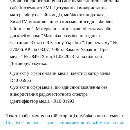
умови гіперпосилання на сайт ukraine-inform.com та на
сайт іноземного ЗМІ. Цитування і використання
матеріалів у офлайн-медіа, мобільних додатках,
SmartTV можливе лише з письмової згоди "ukraine-
inform.com". Матеріали з позначкою «Реклама» або з
дисклеймером: “Матеріал розміщено згідно з
частиною 3 статті 9 Закону України “Про рекламу” №
270/96-ВР від 03.07.1996 та Закону України “Про
медіа” № 2849-IX від 31.03.2023 та на підставі
Договору/рахунка.
Суб’єкт у сфері онлайн-медіа; ідентифікатор медіа –
R40-05955
Суб’єкт в сфері медіа, що здійснює мовлення без
використання радіочастотного спектра –
ідентифікатор медіа - R10-01993
Текст і зображення на цій сторінці опубліковано на умовах
Creative Commons із зазначенням авторства 4.0 міжнародна.