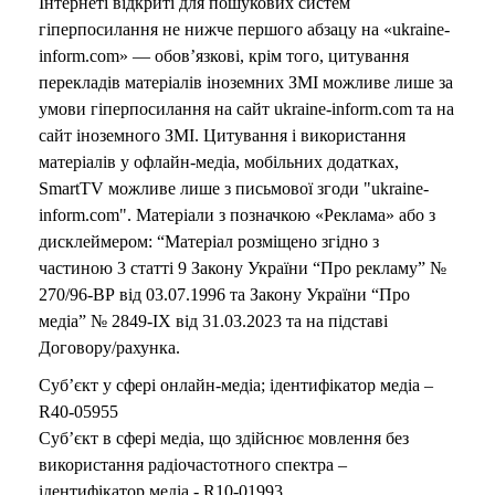
Інтернеті відкриті для пошукових систем
гіперпосилання не нижче першого абзацу на «ukraine-
inform.com» — обов’язкові, крім того, цитування
перекладів матеріалів іноземних ЗМІ можливе лише за
умови гіперпосилання на сайт ukraine-inform.com та на
сайт іноземного ЗМІ. Цитування і використання
матеріалів у офлайн-медіа, мобільних додатках,
SmartTV можливе лише з письмової згоди "ukraine-
inform.com". Матеріали з позначкою «Реклама» або з
дисклеймером: “Матеріал розміщено згідно з
частиною 3 статті 9 Закону України “Про рекламу” №
270/96-ВР від 03.07.1996 та Закону України “Про
медіа” № 2849-IX від 31.03.2023 та на підставі
Договору/рахунка.
Суб’єкт у сфері онлайн-медіа; ідентифікатор медіа –
R40-05955
Суб’єкт в сфері медіа, що здійснює мовлення без
використання радіочастотного спектра –
ідентифікатор медіа - R10-01993