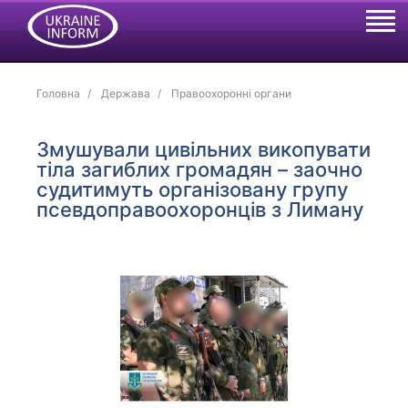
Головна
Держава
Правоохоронні органи
Змушували цивільних викопувати
тіла загиблих громадян – заочно
судитимуть організовану групу
псевдоправоохоронців з Лиману