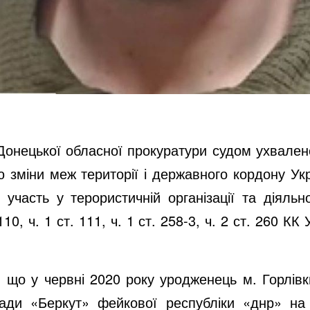
Донецької обласної прокуратури судом ухвалено
ю зміни меж території і державного кордону У
 участь у терористичній організації та діяль
10, ч. 1 ст. 111, ч. 1 ст. 258-3, ч. 2 ст. 260 КК
 що у червні 2020 року уродженець м. Горлівк
гади «Беркут» фейкової республіки «днр» на