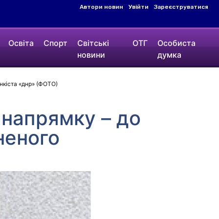
Автори новин
Увійти
Зареєструватися
Освіта
Спорт
Світські
ОТГ
Особиста
новини
думка
нкіста «днр» (ФОТО)
напрямку – до
неного