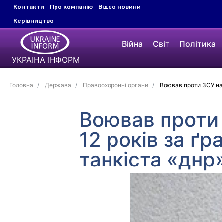
Контакти
Про компанію
Відео новини
Керівництво
Війна
Світ
Політика
УКРАЇНА ІНФОРМ
Головна
Держава
Правоохоронні органи
Воював проти ЗСУ на 
Воював проти
12 років за ґ
танкіста «днр