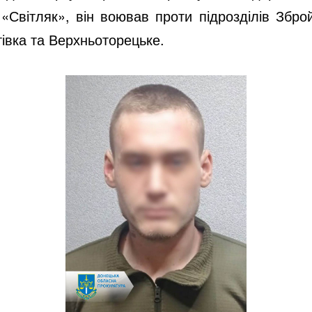
«Світляк», він воював проти підрозділів Збро
івка та Верхньоторецьке.