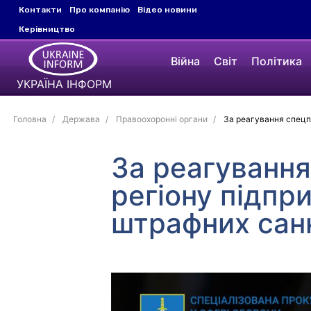
Контакти
Про компанію
Відео новини
Керівництво
Війна
Світ
Політика
УКРАЇНА ІНФОРМ
Головна
Держава
Правоохоронні органи
За реагування спецпр
За реагуванн
регіону підпр
штрафних сан