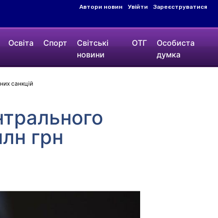
Автори новин
Увійти
Зареєструватися
Освіта
Спорт
Світські
ОТГ
Особиста
новини
думка
них санкцій
нтрального
млн грн