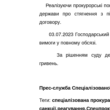
Реалізуючи прокурорські повн
держави про стягнення з п
договору.
03.07.2023 Господарський су
вимоги у повному обсязі.
За рішенням суду держпід
гривен
Прес-служба Спеціалізовано
Теги:
спеціалізована прокур
санкції,реагування,Спецпро