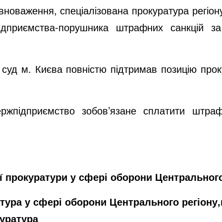
оваження, спеціалізована прокуратура регіону
ідприємства-порушника штрафних санкцій з
д м. Києва повністю підтримав позицію проку
приємство зобов’язане сплатити штрафні
ь.
ї прокуратури у сфері оборони Центрального
атура у сфері оборони Центрального регіону
куратура