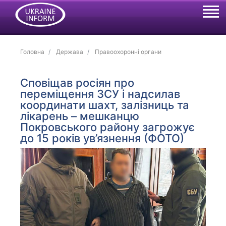
Головна
Держава
Правоохоронні органи
Сповіщав росіян про
переміщення ЗСУ і надсилав
координати шахт, залізниць та
лікарень – мешканцю
Покровського району загрожує
до 15 років ув’язнення (ФОТО)