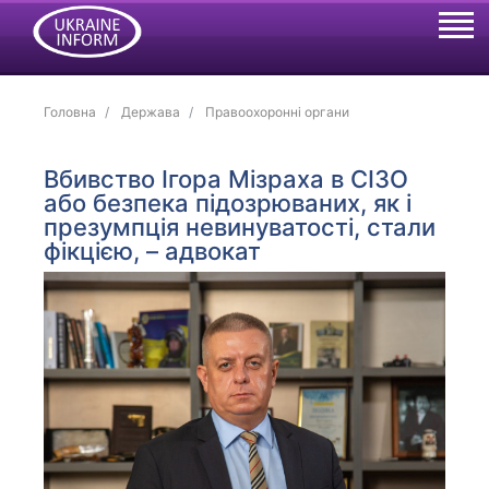
Головна
Держава
Правоохоронні органи
Вбивство Ігора Мізраха в СІЗО
або безпека підозрюваних, як і
презумпція невинуватості, стали
фікцією, – адвокат