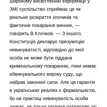
широкому висвітленню інформації у
ЗМІ суспільство сприймає це як
реальне розкриття злочинів та
фактичне покарання винних, —
говорить В.Клочков. — З іншого,
Конституція декларує презумпцію
невинуватості, відповідно до якої
особа не може бути піддана
кримінальному покаранню, поки немає
обвинувального вироку суду, що
набрав законної сили. Але ця гарантія
в українських реаліях є формальністю,
бо на практиці невинуватість особи
зникає, як тільки людина потрапляє до