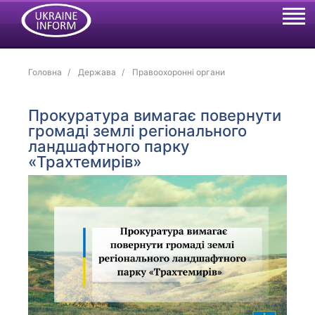
Головна
Держава
Правоохоронні органи
Прокуратура вимагає повернути
громаді землі регіонального
ландшафтного парку
«Трахтемирів»