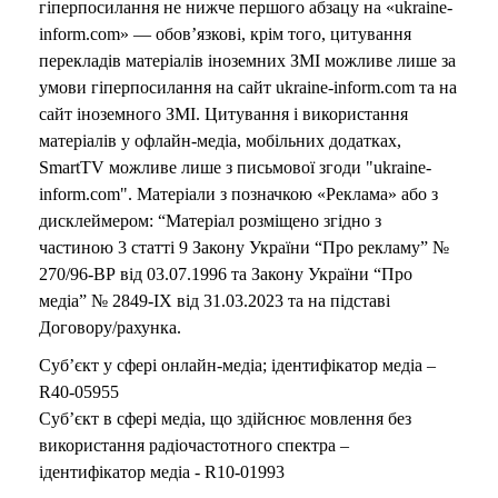
гіперпосилання не нижче першого абзацу на «ukraine-
inform.com» — обов’язкові, крім того, цитування
перекладів матеріалів іноземних ЗМІ можливе лише за
умови гіперпосилання на сайт ukraine-inform.com та на
сайт іноземного ЗМІ. Цитування і використання
матеріалів у офлайн-медіа, мобільних додатках,
SmartTV можливе лише з письмової згоди "ukraine-
inform.com". Матеріали з позначкою «Реклама» або з
дисклеймером: “Матеріал розміщено згідно з
частиною 3 статті 9 Закону України “Про рекламу” №
270/96-ВР від 03.07.1996 та Закону України “Про
медіа” № 2849-IX від 31.03.2023 та на підставі
Договору/рахунка.
Суб’єкт у сфері онлайн-медіа; ідентифікатор медіа –
R40-05955
Суб’єкт в сфері медіа, що здійснює мовлення без
використання радіочастотного спектра –
ідентифікатор медіа - R10-01993