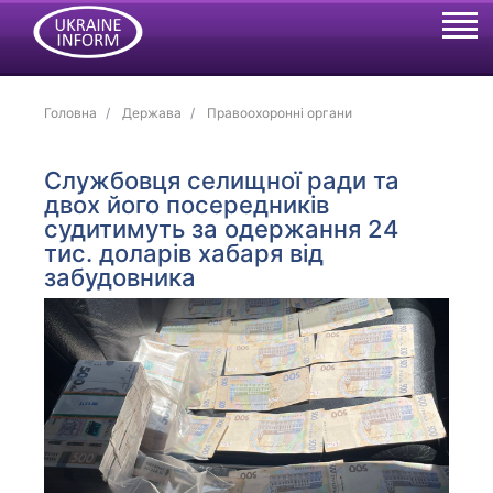
Головна
Держава
Правоохоронні органи
Службовця селищної ради та
двох його посередників
судитимуть за одержання 24
тис. доларів хабаря від
забудовника