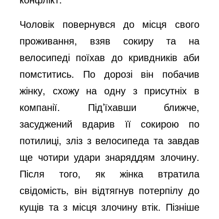
Чоловік повернувся до місця свого
проживання, взяв сокиру та на
велосипеді поїхав до кривдників аби
помститись. По дорозі він побачив
жінку, схожу на одну з присутніх в
компанії. Під’їхавши ближче,
засуджений вдарив її сокирою по
потилиці, зліз з велосипеда та завдав
ще чотири удари знаряддям злочину.
Після того, як жінка втратила
свідомість, він відтягнув потерпілу до
кущів та з місця злочину втік. Пізніше