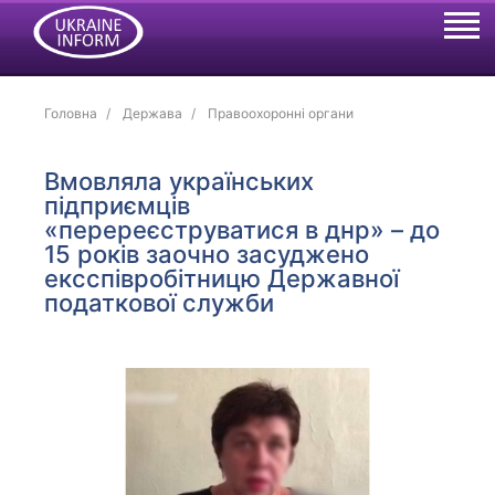
Головна
Держава
Правоохоронні органи
Вмовляла українських
підприємців
«перереєструватися в днр» – до
15 років заочно засуджено
ексспівробітницю Державної
податкової служби