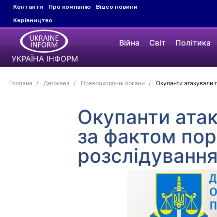
Контакти
Про компанію
Відео новини
Керівництво
Війна
Світ
Політика
УКРАЇНА ІНФОРМ
Головна
Держава
Правоохоронні органи
Окупанти атакували п
Окупанти атак
за фактом пор
розслідуванн