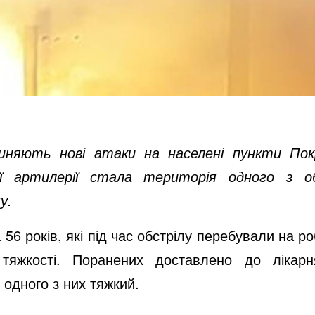
чиняють нові атаки на населені пункти Пок
ї артилерії стала територія одного з о
у.
та 56 років, які під час обстрілу перебували на р
 тяжкості. Поранених доставлено до лікар
н одного з них тяжкий.