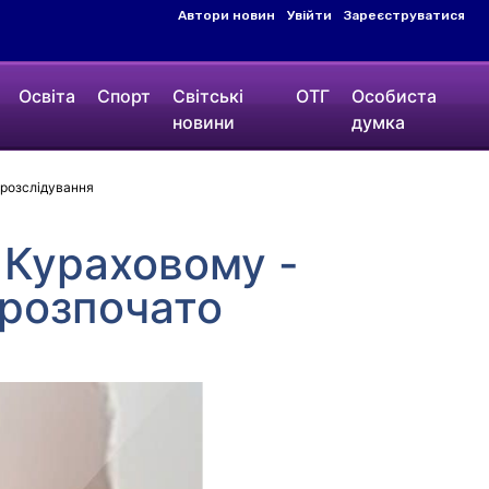
Автори новин
Увійти
Зареєструватися
Освіта
Спорт
Світські
ОТГ
Особиста
новини
думка
 розслідування
 Кураховому -
 розпочато