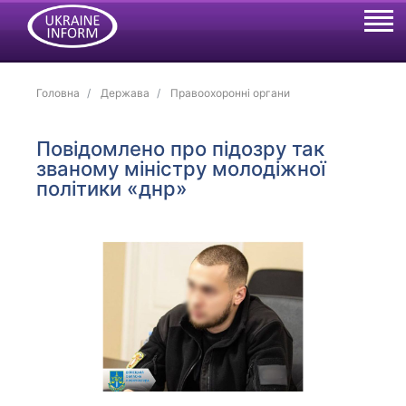
Головна
Держава
Правоохоронні органи
Повідомлено про підозру так
званому міністру молодіжної
політики «днр»