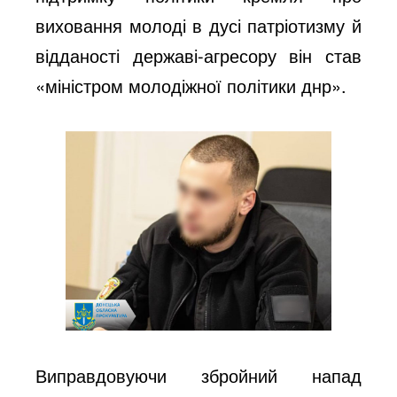
виховання молоді в дусі патріотизму й
відданості державі-агресору він став
«міністром молодіжної політики днр».
Виправдовуючи збройний напад