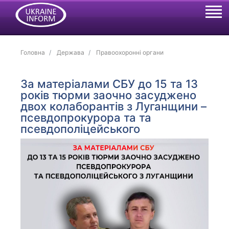
Головна
Держава
Правоохоронні органи
За матеріалами СБУ до 15 та 13
років тюрми заочно засуджено
двох колаборантів з Луганщини –
псевдопрокурора та та
псевдополіцейського