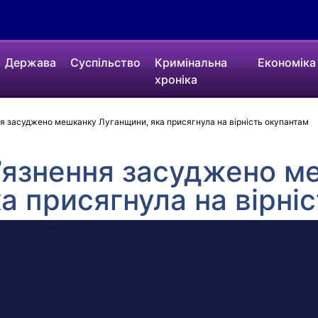
Держава
Суспільство
Кримінальна
Економіка
хроніка
ня засуджено мешканку Луганщини, яка присягнула на вірність окупантам
в’язнення засуджено 
а присягнула на вірні