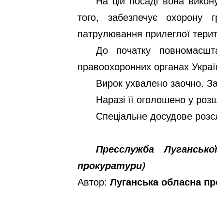
На цій посаді вона викон
того, забезпечує охорону 
патрулювання прилеглої терито
До початку повномасшта
правоохоронних органах Україн
Вирок ухвалено заочно. З
Наразі її оголошено у розш
Спеціальне досудове розсл
Пресслужба Лугансько
прокуратури)
Автор:
Луганська обласна пр