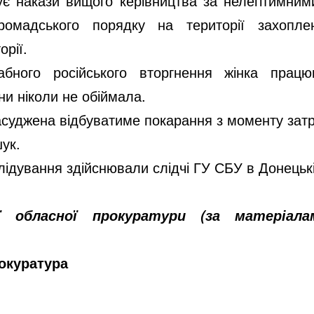
ує накази вищого керівництва за нелегітимни
громадського порядку на території захопле
рії.
бного російського вторгнення жінка прац
и ніколи не обіймала.
асуджена відбуватиме покарання з моменту зат
ук.
ідування здійснювали слідчі ГУ СБУ в Донецькі
ї обласної прокуратури (за матеріал
окуратура