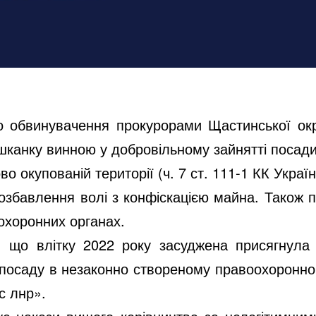
о обвинувачення прокурорами Щастинської окр
ешканку винною у добровільному зайнятті посад
о окупованій території (ч. 7 ст. 111-1 КК Україн
 позбавлення волі з конфіскацією майна. Також
охоронних органах.
 що влітку 2022 року засуджена присягнула н
 посаду в незаконно створеному правоохоронно
с лнр».