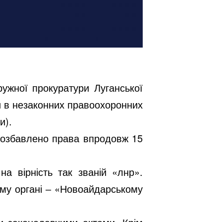
ужної прокуратури Луганської
и в незаконних правоохоронних
и).
 позбавлено права впродовж 15
а вірність так званій «лнр».
му органі ‒ «Новоайдарському