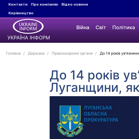
Контакти
Про компанію
Відео новини
Керівництво
Війна
Світ
Політика
УКРАЇНА ІНФОРМ
Головна
Держава
Правоохоронні органи
До 14 років ув’язнен
До 14 років у
Луганщини, як