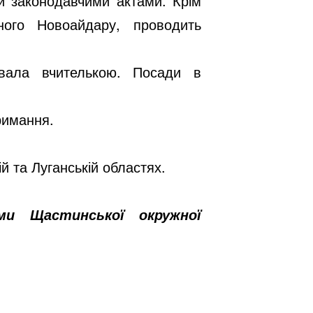
ми законодавчими актами. Крім
ного Новоайдару, проводить
ювала вчителькою. Посади в
римання.
й та Луганській областях.
ами Щастинської окружної