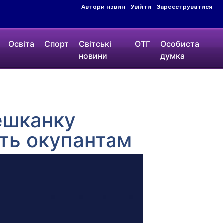
Автори новин
Увійти
Зареєструватися
Освіта
Спорт
Світські
ОТГ
Особиста
новини
думка
мешканку
сть окупантам