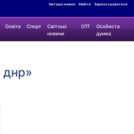
Автори новин
Увійти
Зареєструватися
Освіта
Спорт
Світські
ОТГ
Особиста
новини
думка
 днр»