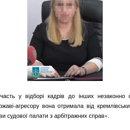
асть у відборі кадрів до інших незаконно с
жаві-агресору вона отримала від кремлівськи
ви судової палати з арбітражних справ».