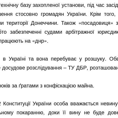
хнічну базу захопленої установи, під час засід
шення стосовно громадян України. Крім того,
и території Донеччини. Також «посадовиця» з
то забезпеченні судами арбітражної юрисдик
 працюють на «днр».
 в Україні та вона перебуває у розшуку. Об
е досудове розслідування – ТУ ДБР, розташован
оків за ґратами з конфіскацією майна.
62 Конституції України особа вважається невину
ьному покаранню, доки її вину не буде дов