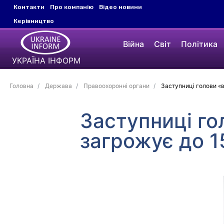
Контакти
Про компанію
Відео новини
Керівництво
Війна
Світ
Політика
УКРАЇНА ІНФОРМ
Головна
Держава
Правоохоронні органи
Заступниці голови «в
Заступниці го
загрожує до 1