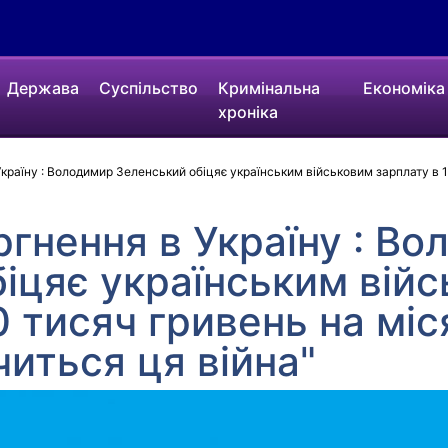
Держава
Суспільство
Кримінальна
Економіка
хроніка
країну : Володимир Зеленський обіцяє українським військовим зарплату в 100
ргнення в Україну : В
іцяє українським вій
 тисяч гривень на міся
читься ця війна"