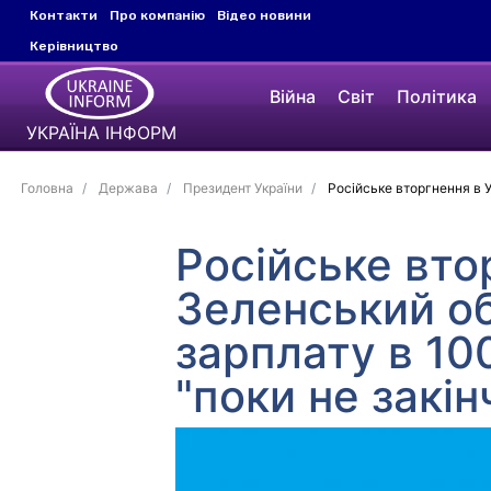
Контакти
Про компанію
Відео новини
Керівництво
Війна
Світ
Політика
УКРАЇНА ІНФОРМ
Головна
Держава
Президент України
Російське вторгнення в У
Російське вто
Зеленський об
зарплату в 100
"поки не закін