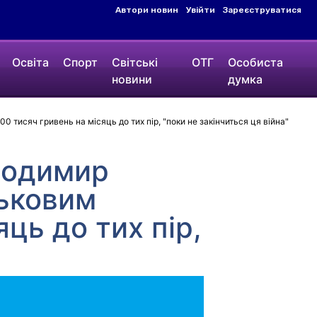
Автори новин
Увійти
Зареєструватися
Освіта
Спорт
Світські
ОТГ
Особиста
новини
думка
 тисяч гривень на місяць до тих пір, "поки не закінчиться ця війна"
олодимир
ськовим
ць до тих пір,