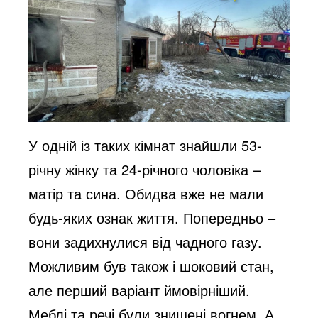
У одній із таких кімнат знайшли 53-
річну жінку та 24-річного чоловіка –
матір та сина. Обидва вже не мали
будь-яких ознак життя. Попередньо –
вони задихнулися від чадного газу.
Можливим був також і шоковий стан,
але перший варіант ймовірніший.
Меблі та речі були знищені вогнем. А