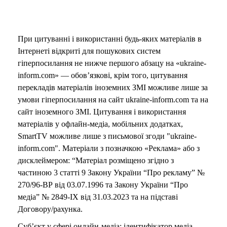
При цитуванні і використанні будь-яких матеріалів в
Інтернеті відкриті для пошукових систем
гіперпосилання не нижче першого абзацу на «ukraine-
inform.com» — обов’язкові, крім того, цитування
перекладів матеріалів іноземних ЗМІ можливе лише за
умови гіперпосилання на сайт ukraine-inform.com та на
сайт іноземного ЗМІ. Цитування і використання
матеріалів у офлайн-медіа, мобільних додатках,
SmartTV можливе лише з письмової згоди "ukraine-
inform.com". Матеріали з позначкою «Реклама» або з
дисклеймером: “Матеріал розміщено згідно з
частиною 3 статті 9 Закону України “Про рекламу” №
270/96-ВР від 03.07.1996 та Закону України “Про
медіа” № 2849-IX від 31.03.2023 та на підставі
Договору/рахунка.
Суб’єкт у сфері онлайн-медіа; ідентифікатор медіа –