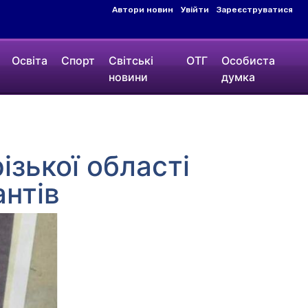
Автори новин
Увійти
Зареєструватися
Освіта
Спорт
Світські
ОТГ
Особиста
новини
думка
зької області
нтів