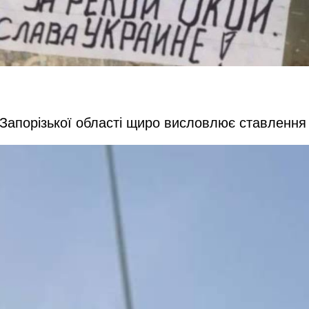
Запорізької області щиро висловлює ставлення 