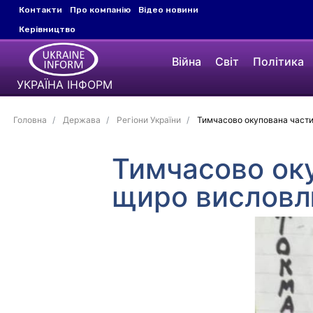
Контакти
Про компанію
Відео новини
Керівництво
Війна
Світ
Політика
УКРАЇНА ІНФОРМ
Головна
Держава
Регіони України
Тимчасово окупована частин
Тимчасово оку
щиро висловл