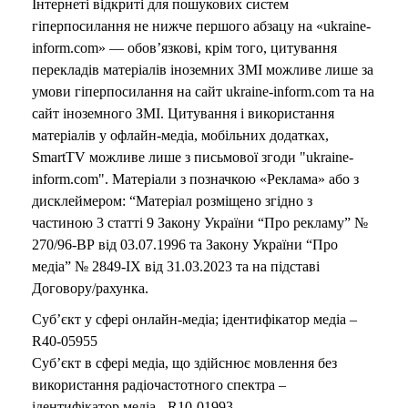
Інтернеті відкриті для пошукових систем
гіперпосилання не нижче першого абзацу на «ukraine-
inform.com» — обов’язкові, крім того, цитування
перекладів матеріалів іноземних ЗМІ можливе лише за
умови гіперпосилання на сайт ukraine-inform.com та на
сайт іноземного ЗМІ. Цитування і використання
матеріалів у офлайн-медіа, мобільних додатках,
SmartTV можливе лише з письмової згоди "ukraine-
inform.com". Матеріали з позначкою «Реклама» або з
дисклеймером: “Матеріал розміщено згідно з
частиною 3 статті 9 Закону України “Про рекламу” №
270/96-ВР від 03.07.1996 та Закону України “Про
медіа” № 2849-IX від 31.03.2023 та на підставі
Договору/рахунка.
Суб’єкт у сфері онлайн-медіа; ідентифікатор медіа –
R40-05955
Суб’єкт в сфері медіа, що здійснює мовлення без
використання радіочастотного спектра –
ідентифікатор медіа - R10-01993