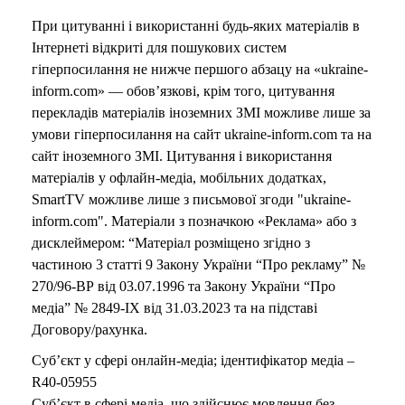
При цитуванні і використанні будь-яких матеріалів в
Інтернеті відкриті для пошукових систем
гіперпосилання не нижче першого абзацу на «ukraine-
inform.com» — обов’язкові, крім того, цитування
перекладів матеріалів іноземних ЗМІ можливе лише за
умови гіперпосилання на сайт ukraine-inform.com та на
сайт іноземного ЗМІ. Цитування і використання
матеріалів у офлайн-медіа, мобільних додатках,
SmartTV можливе лише з письмової згоди "ukraine-
inform.com". Матеріали з позначкою «Реклама» або з
дисклеймером: “Матеріал розміщено згідно з
частиною 3 статті 9 Закону України “Про рекламу” №
270/96-ВР від 03.07.1996 та Закону України “Про
медіа” № 2849-IX від 31.03.2023 та на підставі
Договору/рахунка.
Суб’єкт у сфері онлайн-медіа; ідентифікатор медіа –
R40-05955
Суб’єкт в сфері медіа, що здійснює мовлення без