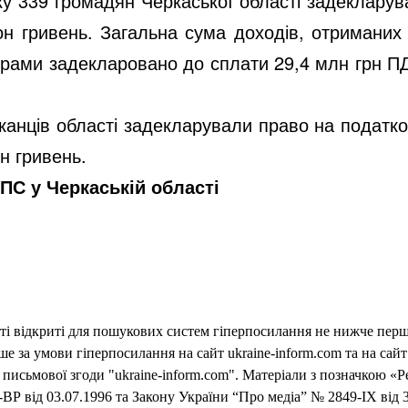
ку
339
громадян
Черкаської
області задекларува
он гривень. Загальна сума доходів, отримани
ерами задекларовано до сплати
29,4
млн грн П
анці
в
області задекларували право на податко
 гривень.
ПС у Черкаській області
еті відкриті для пошукових систем гіперпосилання не нижче першо
 за умови гіперпосилання на сайт ukraine-inform.com та на сайт
письмової згоди "ukraine-inform.com". Матеріали з позначкою «Р
ВР від 03.07.1996 та Закону України “Про медіа” № 2849-IX від 3