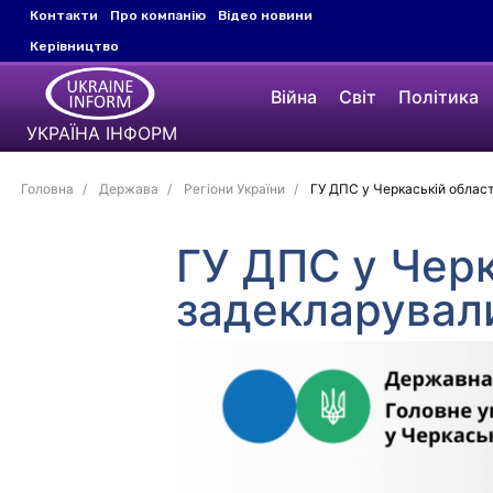
Контакти
Про компанію
Відео новини
Керівництво
Війна
Світ
Політика
УКРАЇНА ІНФОРМ
Головна
Держава
Регіони України
ГУ ДПС у Черкаській області
ГУ ДПС у Черк
задекларували