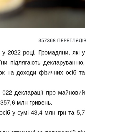
357368 ПЕРЕГЛЯДІВ
у 2022 році. Громадяни, які у
їни підлягають декларуванню,
ок на доходи фізичних осіб та
 022
деклараці
ї
про майновий
 357,6
млн гривень.
осіб у сумі
43,4
млн грн та
5,7