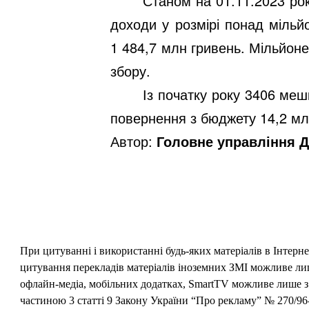
Станом на 01.
11
.2023 ро
доходи у розмірі понад мільй
1 484,7 млн
гривень. Мільйон
збору.
Із
початку року
3406
мешк
повернення з бюджету
14,2
млн
Автор:
Головне управління Д
При цитуванні і використанні будь-яких матеріалів в Інтерн
цитування перекладів матеріалів іноземних ЗМІ можливе лише
офлайн-медіа, мобільних додатках, SmartTV можливе лише з 
частиною 3 статті 9 Закону України “Про рекламу” № 270/96-