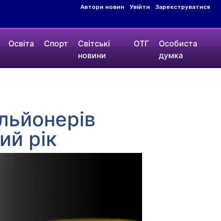
Автори новин
Увійти
Зареєструватися
Освіта
Спорт
Світські
ОТГ
Особиста
новини
думка
ільйонерів
ий рік