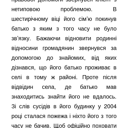
нетиповою проблемою. В
шестирічному віці його сім’ю покинув
батько з яким з того часу не було
зв’язку. Бажаючи відновити родинні
відносини громадянин звернувся за
допомогою до знайомих, від яких
дізнався, що його батько проживає в
селі в тому ж районі. Проте після
відвідин села, де батько мав
знаходитись знайти його не вдалось.
Зі слів сусідів в його будинку у 2004
році сталася пожежа і ніхто його з того
часу не бачив. Щоб офіційно поховати