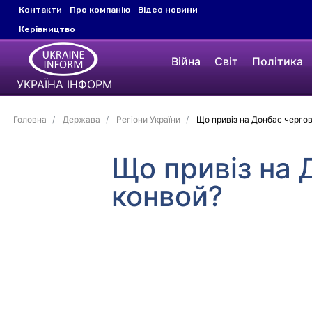
Контакти
Про компанію
Відео новини
Керівництво
Війна
Світ
Політика
УКРАЇНА ІНФОРМ
Головна
Держава
Регіони України
Що привіз на Донбас чергов
Що привіз на 
конвой?