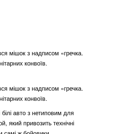
вся мішок з надписом «гречка.
ітарних конвоїв.
вся мішок з надписом «гречка.
ітарних конвоїв.
 білі авто з нетиповим для
й, який привозить технічні
и самі ж бойовики.