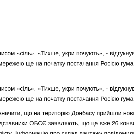
исом «сіль». «Тихше, укри почують», - відгукну
мережею ще на початку постачання Росією гуман
исом «сіль». «Тихше, укри почують», - відгукну
мережею ще на початку постачання Росією гуман
значити, що на територію Донбасу прийшли нові
редставники ОБСЄ заявляють, що це вже 26 конво
лікту. Інформацію про склад вантажу повідомил