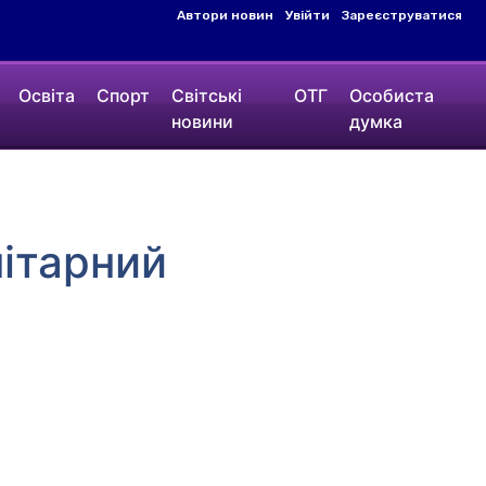
Автори новин
Увійти
Зареєструватися
Освіта
Спорт
Світські
ОТГ
Особиста
новини
думка
нітарний