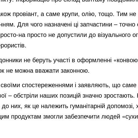
кож провіант, а саме крупи, олію, тощо. Тим не
ням. Для чого назначені ці запчастини – точно 
росто-на просто не допустили до візуального о
рористів.
ордонники не беруть участі в оформленні «конв
вок не можна вважати законною.
я своїми спостереженнями і заявляють, що саме 
ої – обстріли наших позицій значно зростають.
 до них, як це належить гуманітарній допомозі,
цим продуктам змогли забезпечити людей «сухи