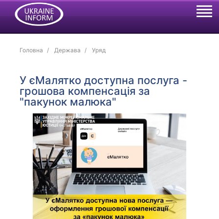
Головна
Держава
Уряд
У єМалятко доступна послуга -
грошова компенсація за
"пакунок малюка"