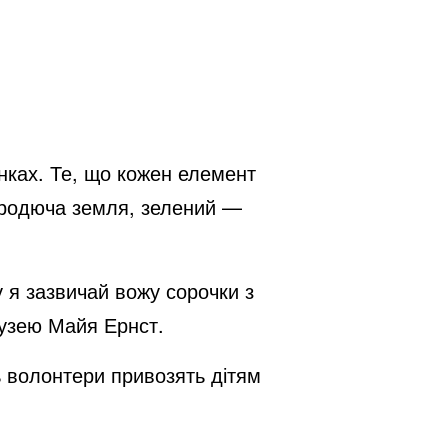
анках. Те, що кожен елемент
 родюча земля, зелений —
у я зазвичай вожу сорочки з
 музею Майя Ернст.
ь волонтери привозять дітям