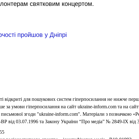
олонтерам святковим концертом.
чості пройшов у Дніпрі
еті відкриті для пошукових систем гіперпосилання не нижче першо
 за умови гіперпосилання на сайт ukraine-inform.com та на сайт
письмової згоди "ukraine-inform.com". Матеріали з позначкою «Р
ВР від 03.07.1996 та Закону України “Про медіа” № 2849-IX від 3
55