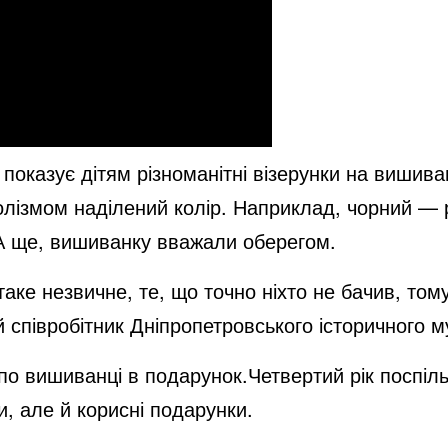
показує дітям різноманітні візерунки на вишив
олізмом наділений колір. Наприклад, чорний —
А ще, вишиванку вважали оберегом.
таке незвичне, те, що точно ніхто не бачив, том
ий співробітник Дніпропетровського історичного
 по вишиванці в подарунок.Четвертий рік поспіл
, але й корисні подарунки.