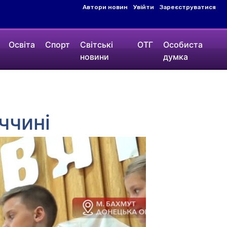
Автори новин
Увійти
Зареєструватися
Освіта
Спорт
Світські
ОТГ
Особиста
новини
думка
ччині