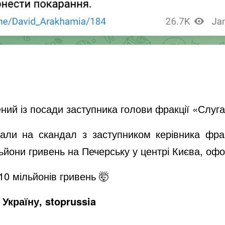
ний із посади заступника голови фракції «Слуг
вали на скандал з заступником керівника фра
ьйони гривень на Печерську у центрі Києва, оф
0 мільйонів гривень 🤯
Україну, stoprussia