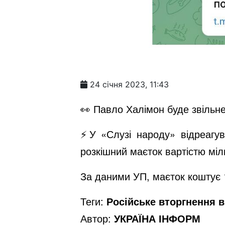
24 січня 2023, 11:43
👀 Павло Халімон буде звільне
⚡️У «Слузі народу» відреагу
розкішний маєток вартістю міл
За даними УП, маєток коштує 1
Теги:
Російське вторгнення в 
Автор:
УКРАЇНА ІНФОРМ