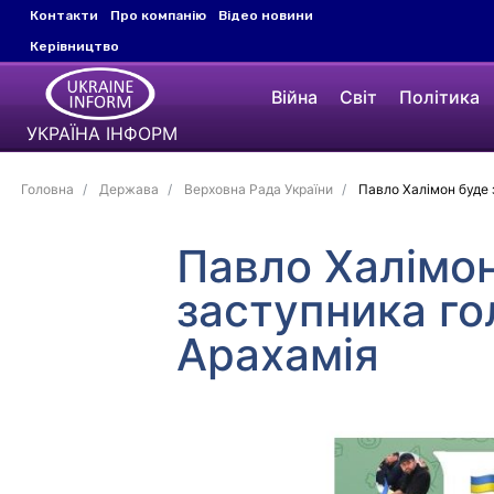
Контакти
Про компанію
Відео новини
Керівництво
Війна
Світ
Політика
УКРАЇНА ІНФОРМ
Головна
Держава
Верховна Рада України
Павло Халімон буде з
Павло Халімон
заступника го
Арахамія