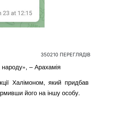
350210 ПЕРЕГЛЯДІВ
а народу», – Арахамія
кції Халімоном, який придбав
ормивши його на іншу особу.