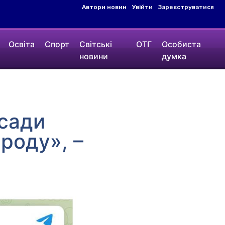
Автори новин
Увійти
Зареєструватися
Освіта
Спорт
Світські
ОТГ
Особиста
новини
думка
осади
роду», –