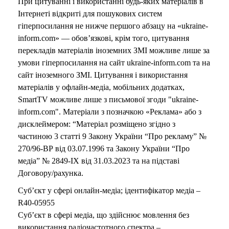
При цитуванні і використанні будь-яких матеріалів в
Інтернеті відкриті для пошукових систем
гіперпосилання не нижче першого абзацу на «ukraine-
inform.com» — обов’язкові, крім того, цитування
перекладів матеріалів іноземних ЗМІ можливе лише за
умови гіперпосилання на сайт ukraine-inform.com та на
сайт іноземного ЗМІ. Цитування і використання
матеріалів у офлайн-медіа, мобільних додатках,
SmartTV можливе лише з письмової згоди "ukraine-
inform.com". Матеріали з позначкою «Реклама» або з
дисклеймером: “Матеріал розміщено згідно з
частиною 3 статті 9 Закону України “Про рекламу” №
270/96-ВР від 03.07.1996 та Закону України “Про
медіа” № 2849-IX від 31.03.2023 та на підставі
Договору/рахунка.
Суб’єкт у сфері онлайн-медіа; ідентифікатор медіа –
R40-05955
Суб’єкт в сфері медіа, що здійснює мовлення без
використання радіочастотного спектра –